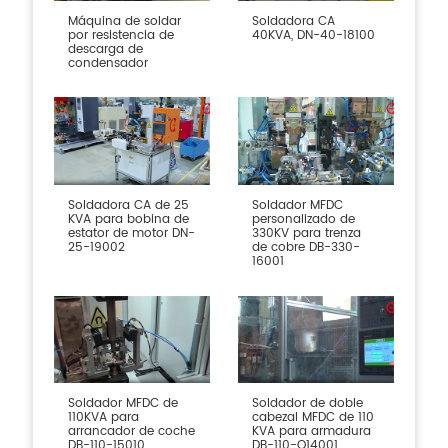
Máquina de soldar
Soldadora CA
por resistencia de
40KVA, DN-40-18100
descarga de
condensador
Soldadora CA de 25
Soldador MFDC
KVA para bobina de
personalizado de
estator de motor DN-
330KV para trenza
25-19002
de cobre DB-330-
16001
Soldador MFDC de
Soldador de doble
110KVA para
cabezal MFDC de 110
arrancador de coche
KVA para armadura
DB-110-15010
DB-110-Q14001