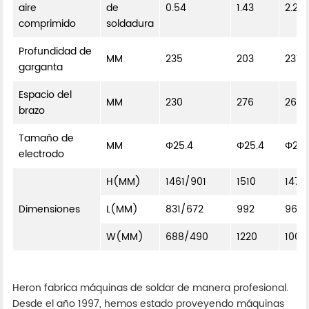
aire
de
0.54
1.43
2.28
comprimido
soldadura
Profundidad de
MM
235
203
231
garganta
Espacio del
MM
230
276
260
brazo
Tamaño de
MM
Φ25.4
Φ25.4
Φ25.
electrodo
H(MM)
1461/901
1510
1478
Dimensiones
L(MM)
831/672
992
962/
W(MM)
688/490
1220
1004
Heron fabrica máquinas de soldar de manera profesional.
Desde el año 1997, hemos estado proveyendo máquinas