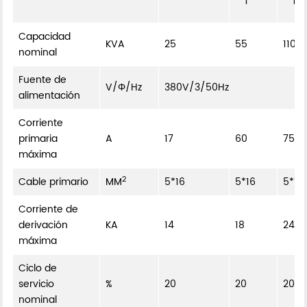
**1**
**1**
Capacidad
KVA
25
55
110
nominal
Fuente de
V/Φ/Hz
380V/3/50Hz
alimentación
Corriente
primaria
A
17
60
75
máxima
2
Cable primario
MM
5*16
5*16
5*16
Corriente de
derivación
KA
14
18
24
máxima
Ciclo de
servicio
%
20
20
20
nominal