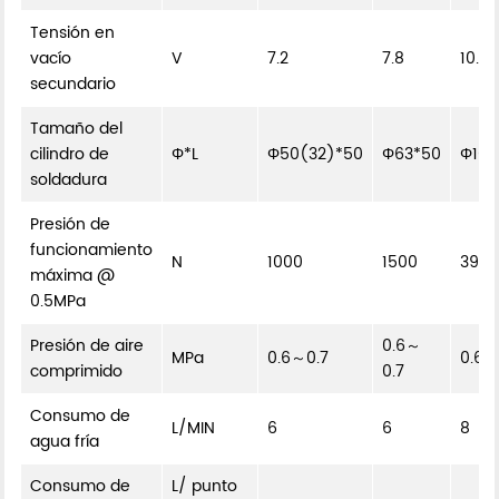
Tensión en
vacío
V
7.2
7.8
10.4
secundario
Tamaño del
cilindro de
Φ*L
Φ50(32)*50
Φ63*50
Φ100
soldadura
Presión de
funcionamiento
N
1000
1500
3920
máxima @
0.5MPa
Presión de aire
0.6～
MPa
0.6～0.7
0.6～
comprimido
0.7
Consumo de
L/MIN
6
6
8
agua fría
Consumo de
L/ punto