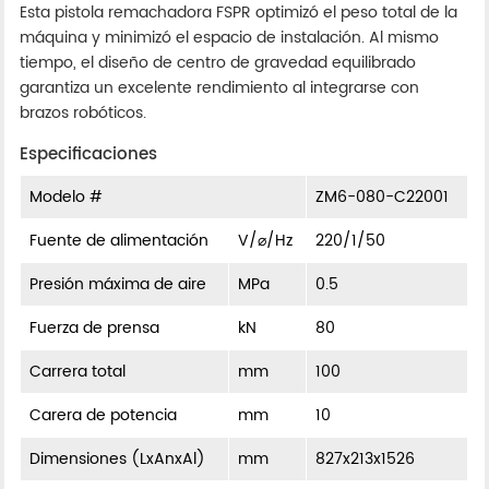
Esta pistola remachadora FSPR optimizó el peso total de la
máquina y minimizó el espacio de instalación. Al mismo
tiempo, el diseño de centro de gravedad equilibrado
garantiza un excelente rendimiento al integrarse con
brazos robóticos.
Especificaciones
Modelo #
ZM6-080-C22001
Fuente de alimentación
V/⌀/Hz
220/1/50
Presión máxima de aire
MPa
0.5
Fuerza de prensa
kN
80
Carrera total
mm
100
Carera de potencia
mm
10
Dimensiones (LxAnxAl)
mm
827x213x1526