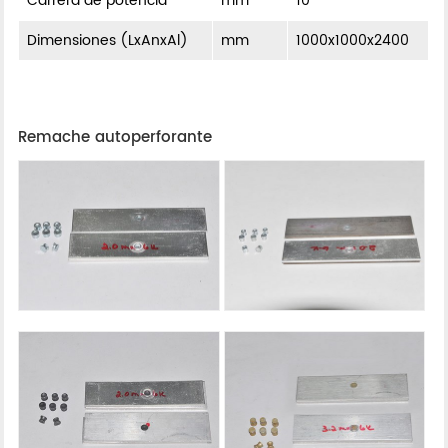
Carrera de potencia
mm
10
Dimensiones (LxAnxAl)
mm
1000x1000x2400
Remache autoperforante