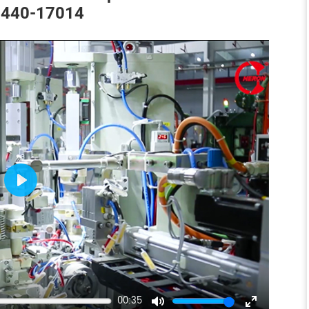
B-440-17014
Play
00:35