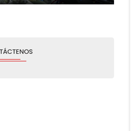
Mute
Enter
fullscreen
TÁCTENOS