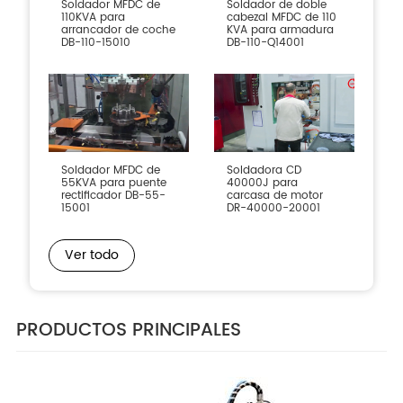
Soldador MFDC de
Soldador de doble
110KVA para
cabezal MFDC de 110
arrancador de coche
KVA para armadura
DB-110-15010
DB-110-Q14001
Soldador MFDC de
Soldadora CD
55KVA para puente
40000J para
rectificador DB-55-
carcasa de motor
15001
DR-40000-20001
Ver todo
PRODUCTOS PRINCIPALES