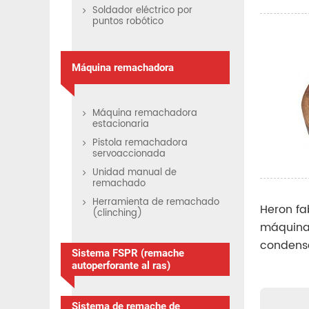
Soldador eléctrico por
puntos robótico
Máquina remachadora
Máquina remachadora
estacionaria
Pistola remachadora
servoaccionada
Unidad manual de
remachado
Herramienta de remachado
Heron fa
(clinching)
máquinas
condensa
Sistema FSPR (remache
autoperforante al ras)
Sistema de remache de