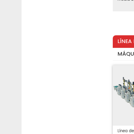
LÍNEA
MÁQU
Línea d