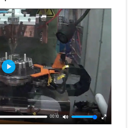
Play
00:10
Mute
Enter