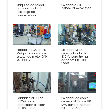
Máquina de soldar
Soldadora CA
por resistencia de
40KVA, DN-40-18100
descarga de
condensador
Soldadora CA de 25
Soldador MFDC
KVA para bobina de
personalizado de
estator de motor DN-
330KV para trenza
25-19002
de cobre DB-330-
16001
Soldador MFDC de
Soldador de doble
110KVA para
cabezal MFDC de 110
arrancador de coche
KVA para armadura
DB-110-15010
DB-110-Q14001