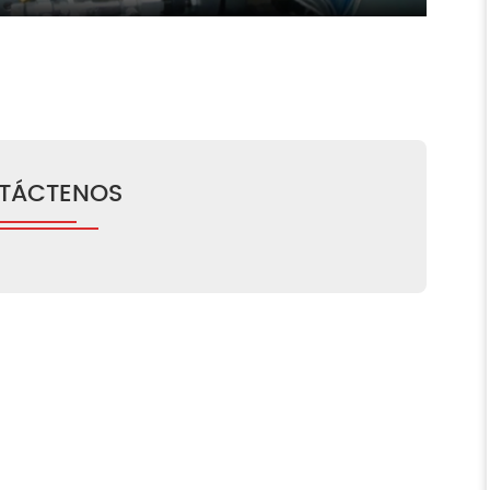
Mute
Enter
fullscreen
TÁCTENOS