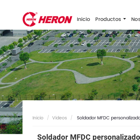
Inicio
Productos
No
Inicio
Videos
Soldador MFDC personalizado
Soldador MFDC personalizado