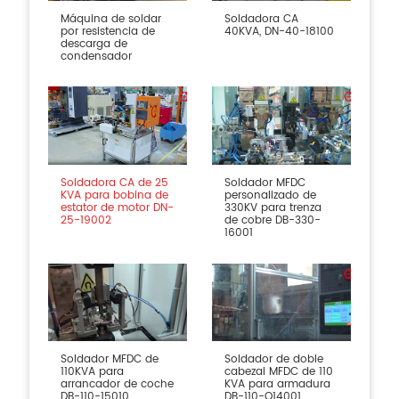
Máquina de soldar
Soldadora CA
por resistencia de
40KVA, DN-40-18100
descarga de
condensador
Soldadora CA de 25
Soldador MFDC
KVA para bobina de
personalizado de
estator de motor DN-
330KV para trenza
25-19002
de cobre DB-330-
16001
Soldador MFDC de
Soldador de doble
110KVA para
cabezal MFDC de 110
arrancador de coche
KVA para armadura
DB-110-15010
DB-110-Q14001