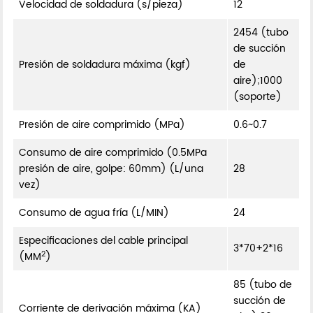
Velocidad de soldadura (s/pieza)
12
2454 (tubo
de succión
Presión de soldadura máxima (kgf)
de
aire);1000
(soporte)
Presión de aire comprimido (MPa)
0.6~0.7
Consumo de aire comprimido (0.5MPa
presión de aire, golpe: 60mm) (L/una
28
vez)
Consumo de agua fría (L/MIN)
24
Especificaciones del cable principal
3*70+2*16
2
(MM
)
85 (tubo de
succión de
Corriente de derivación máxima (KA)