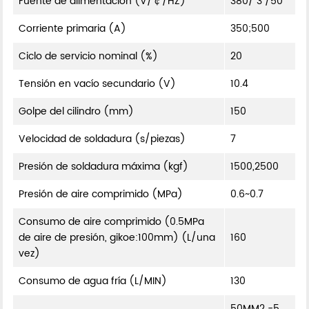
Fuente de alimentación (V/￠/HZ)
380/ 3 /50
Corriente primaria (A)
350;500
Ciclo de servicio nominal (%)
20
Tensión en vacío secundario (V)
10.4
Golpe del cilindro (mm)
150
Velocidad de soldadura (s/piezas)
7
Presión de soldadura máxima (kgf)
1500,2500
Presión de aire comprimido (MPa)
0.6~0.7
Consumo de aire comprimido (0.5MPa
de aire de presión, gikoe:100mm) (L/una
160
vez)
Consumo de agua fría (L/MIN)
130
50MM2 -5