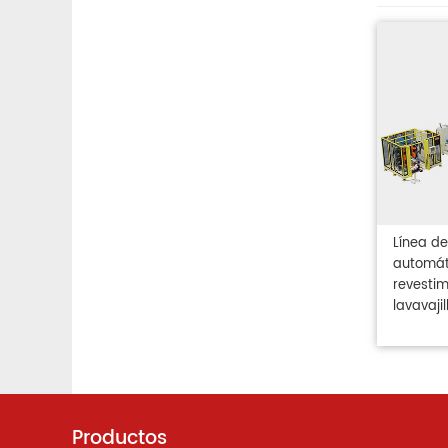
Línea d
automát
revesti
lavavajil
Productos