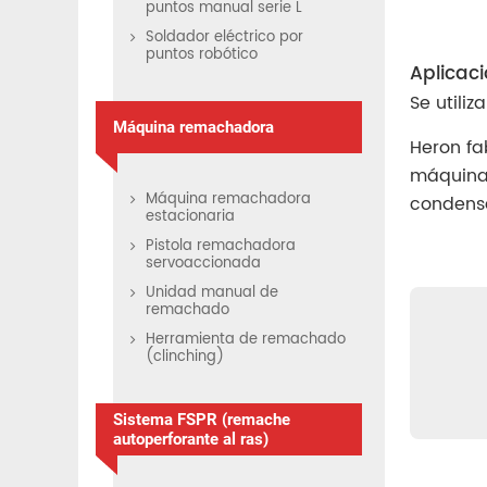
puntos manual serie L
Soldador eléctrico por
puntos robótico
Aplicac
Se utili
Máquina remachadora
Heron fa
máquinas
Máquina remachadora
condensa
estacionaria
Pistola remachadora
servoaccionada
Unidad manual de
remachado
Herramienta de remachado
(clinching)
Sistema FSPR (remache
autoperforante al ras)