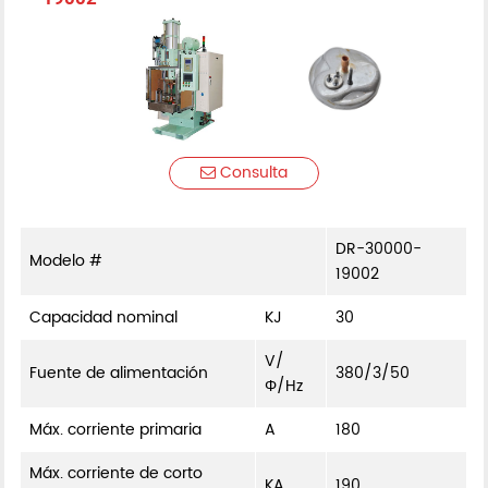
Consulta
DR-30000-
Modelo #
19002
Capacidad nominal
KJ
30
V/
Fuente de alimentación
380/3/50
Φ/Hz
Máx. corriente primaria
A
180
Máx. corriente de corto
KA
190