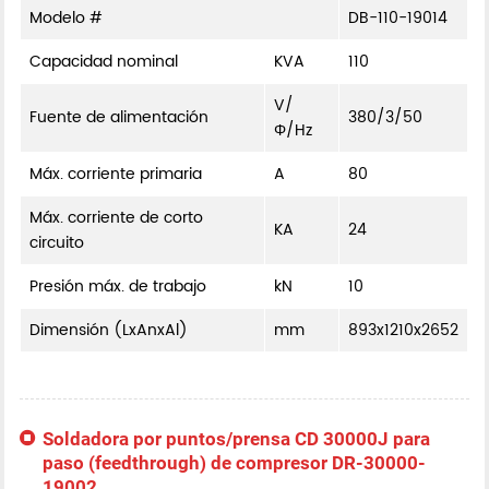
Modelo #
DB-110-19014
Capacidad nominal
KVA
110
V/
Fuente de alimentación
380/3/50
Φ/Hz
Máx. corriente primaria
A
80
Máx. corriente de corto
KA
24
circuito
Presión máx. de trabajo
kN
10
Dimensión (LxAnxAl)
mm
893x1210x2652
Soldadora por puntos/prensa CD 30000J para
paso (feedthrough) de compresor DR-30000-
19002