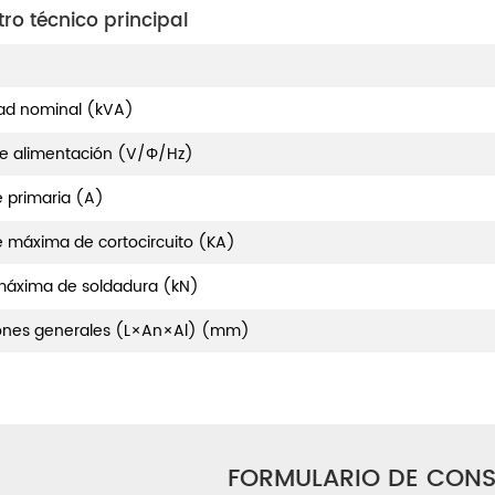
ro técnico principal
ad nominal (kVA)
e alimentación (V/Φ/Hz)
e primaria (A)
e máxima de cortocircuito (KA)
máxima de soldadura (kN)
ones generales (L×An×Al) (mm)
FORMULARIO DE CONS