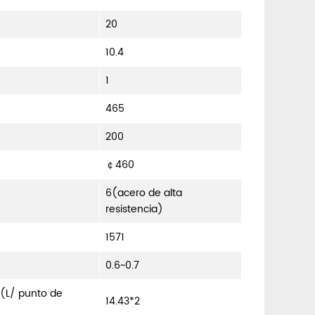
20
10.4
1
465
200
￠460
6(acero de alta
resistencia)
1571
0.6~0.7
(L/ punto de
14.43*2