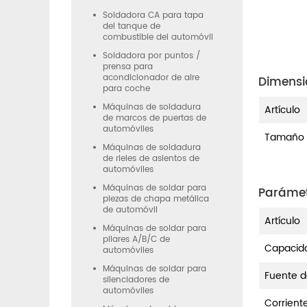
Soldadora CA para tapa
del tanque de
combustible del automóvil
Soldadora por puntos /
prensa para
acondicionador de aire
Dimensi
para coche
Máquinas de soldadura
Artículo
de marcos de puertas de
automóviles
Tamaño
Máquinas de soldadura
de rieles de asientos de
automóviles
Máquinas de soldar para
Parámet
piezas de chapa metálica
de automóvil
Artículo
Máquinas de soldar para
pilares A/B/C de
Capacid
automóviles
Máquinas de soldar para
Fuente 
silenciadores de
automóviles
Corrient