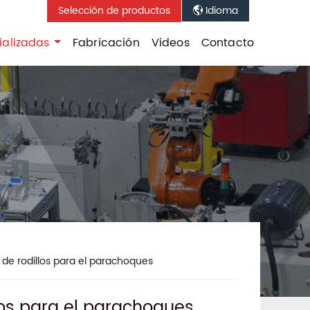
Selección de productos
Idioma

ializadas
Fabricación
Videos
Contacto
de rodillos para el parachoques
los para el parachoques