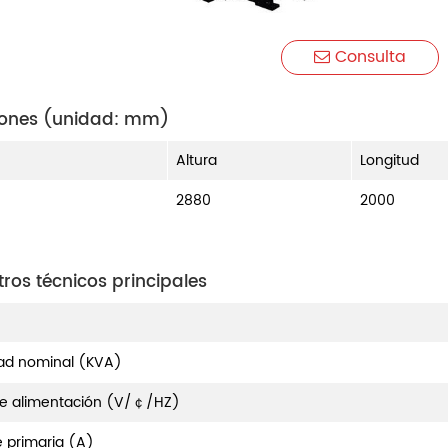
Consulta
ones (unidad: mm)
Altura
Longitud
2880
2000
ros técnicos principales
ad nominal (KVA)
de alimentación (V/￠/HZ)
e primaria (A)