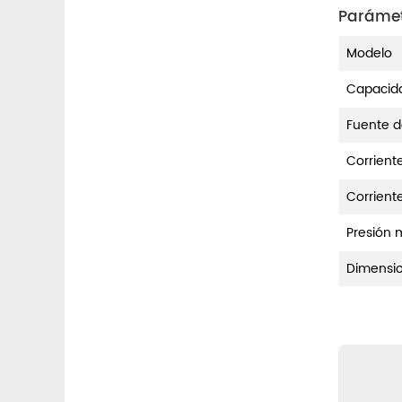
Parámet
Modelo
Capacid
Fuente d
Corrient
Corrient
Presión 
Dimensi