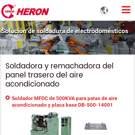

Solución de soldadura de electrodomésticos
Soldadora y remachadora del
panel trasero del aire
acondicionado
Soldador MFDC de 500KVA para patas de aire
acondicionado y placa base DB-500-14001