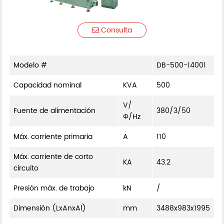
Consulta
Modelo #
DB-500-14001
Capacidad nominal
KVA
500
V/
Fuente de alimentación
380/3/50
Φ/Hz
Máx. corriente primaria
A
110
Máx. corriente de corto
KA
43.2
circuito
Presión máx. de trabajo
kN
/
Dimensión (LxAnxAl)
mm
3488x983x1995